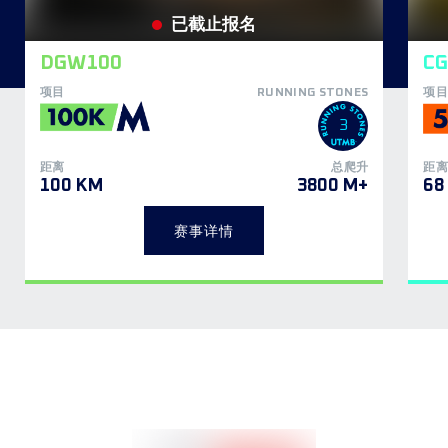
已截止报名
DGW100
C
项目
RUNNING STONES
项目
3
距离
总爬升
距离
100 KM
3800 M+
68
赛事详情