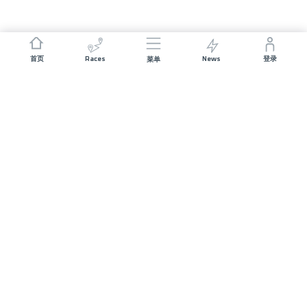
Races
News
首页
登录
菜单
JOIN US
Sponsorship